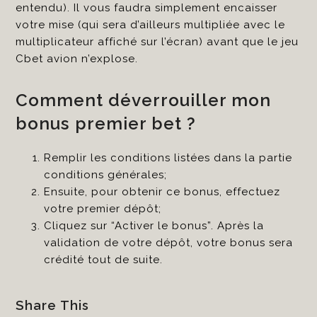
entendu). Il vous faudra simplement encaisser
votre mise (qui sera d’ailleurs multipliée avec le
multiplicateur affiché sur l’écran) avant que le jeu
Cbet avion n’explose.
Comment déverrouiller mon
bonus premier bet ?
Remplir les conditions listées dans la partie
conditions générales;
Ensuite, pour obtenir ce bonus, effectuez
votre premier dépôt;
Cliquez sur “Activer le bonus”. Après la
validation de votre dépôt, votre bonus sera
crédité tout de suite.
Share This