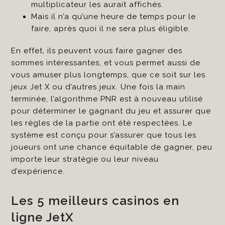
multiplicateur les aurait affichés.
Mais il n’a qu’une heure de temps pour le
faire, après quoi il ne sera plus éligible.
En effet, ils peuvent vous faire gagner des
sommes intéressantes, et vous permet aussi de
vous amuser plus longtemps, que ce soit sur les
jeux Jet X ou d’autres jeux. Une fois la main
terminée, l’algorithme PNR est à nouveau utilisé
pour déterminer le gagnant du jeu et assurer que
les règles de la partie ont été respectées. Le
système est conçu pour s’assurer que tous les
joueurs ont une chance équitable de gagner, peu
importe leur stratégie ou leur niveau
d’expérience.
Les 5 meilleurs casinos en
ligne JetX