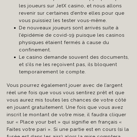
les joueurs sur JetX casino, et nous allons
revenir sur certaines d’entre elles pour que
vous puissiez les tester vous-même.
De nouveaux joueurs sont arrivés suite à
l’épidémie de covid-19 puisque les casinos
physiques étaient fermés à cause du
confinement.
Le casino demande souvent des documents,
et s’ils ne les reçoivent pas, ils bloquent
temporairement le compte.
Vous pourrez également jouer avec de l’argent
réel une fois que vous vous sentirez prêt et que
vous aurez mis toutes les chances de votre côté
en jouant gratuitement. Une fois que vous avez
inscrit le montant de votre mise, il faudra cliquer
sur « Place your bet » qui signifie en français «
Faites votre pari ». Si une partie est en cours (si la
fusée est dans les airs) alors la mise comptera