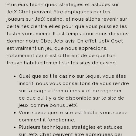
Plusieurs techniques, stratégies et astuces sur
JetX Cbet peuvent être appliquées par les
joueurs sur JetX casino, et nous allons revenir sur
certaines d’entre elles pour que vous puissiez les
tester vous-même. Il est temps pour nous de vous
donner notre Cbet Jetx avis. En effet, JetX Cbet
est vraiment un jeu que nous apprécions,
notamment car il est différent de ce que l’on
trouve habituellement sur les sites de casino.
Quel que soit le casino sur lequel vous êtes
inscrit, nous vous conseillons de vous rendre
sur la page « Promotions » et de regarder
ce que qu’il y a de disponible sur le site de
jeux comme bonus JetX.
Vous savez que le site est fiable, vous savez
comment il fonctionne.
Plusieurs techniques, stratégies et astuces
sur JetX Cbet peuvent être appliquées par