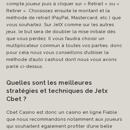
compte joueur puis à cliquer sur « Retrait » ou «
Retirer ». Choisissez ensuite le montant et la
méthode de retrait (PayPal, Mastercard, etc.) que
vous souhaitez. Sur JetX comme sur les autres
jeux, le but sera de doubler la mise initiale dès
que vous perdez. Il vous faudra choisir un
multiplicateur commun à toutes vos parties, donc
pour cela nous vous conseillons d’utiliser la
méthode d’auto cashout dont nous vous avons
parlé ci-dessus.
Quelles sont les meilleures
stratégies et techniques de Jetx
Cbet ?
Cbet Casino est donc un casino en ligne Fiable
que nous recommandons notamment aux joueurs
qui souhaitent également profiter d’une belle