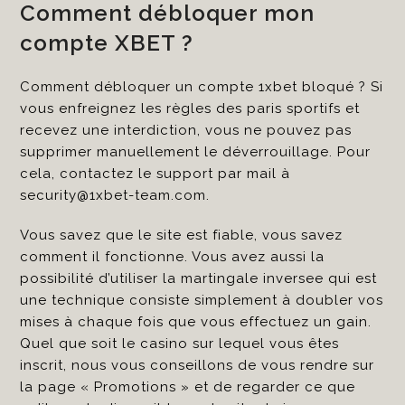
Comment débloquer mon
compte XBET ?
Comment débloquer un compte 1xbet bloqué ? Si
vous enfreignez les règles des paris sportifs et
recevez une interdiction, vous ne pouvez pas
supprimer manuellement le déverrouillage. Pour
cela, contactez le support par mail à
security@1xbet-team.com.
Vous savez que le site est fiable, vous savez
comment il fonctionne. Vous avez aussi la
possibilité d’utiliser la martingale inversee qui est
une technique consiste simplement à doubler vos
mises à chaque fois que vous effectuez un gain.
Quel que soit le casino sur lequel vous êtes
inscrit, nous vous conseillons de vous rendre sur
la page « Promotions » et de regarder ce que