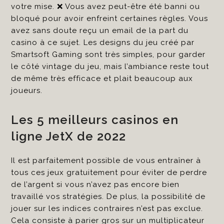
votre mise. ❌ Vous avez peut-être été banni ou
bloqué pour avoir enfreint certaines règles. Vous
avez sans doute reçu un email de la part du
casino à ce sujet. Les designs du jeu créé par
Smartsoft Gaming sont très simples, pour garder
le côté vintage du jeu, mais l’ambiance reste tout
de même très efficace et plait beaucoup aux
joueurs.
Les 5 meilleurs casinos en
ligne JetX de 2022
Il est parfaitement possible de vous entraîner à
tous ces jeux gratuitement pour éviter de perdre
de l’argent si vous n’avez pas encore bien
travaillé vos stratégies. De plus, la possibilité de
jouer sur les indices contraires n’est pas exclue.
Cela consiste à parier gros sur un multiplicateur