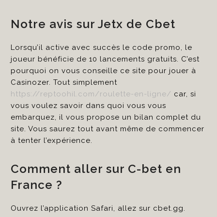
Notre avis sur Jetx de Cbet
Lorsqu’il active avec succès le code promo, le
joueur bénéficie de 10 lancements gratuits. C’est
pourquoi on vous conseille ce site pour jouer à
Casinozer. Tout simplement
https://reptoohil.com/roulette-en-ligne/
car, si
vous voulez savoir dans quoi vous vous
embarquez, il vous propose un bilan complet du
site. Vous saurez tout avant même de commencer
à tenter l’expérience.
Comment aller sur C-bet en
France ?
Ouvrez l’application Safari, allez sur cbet.gg.