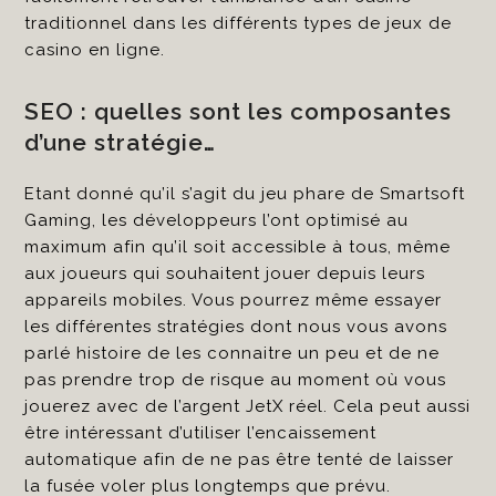
traditionnel dans les différents types de jeux de
casino en ligne.
SEO : quelles sont les composantes
d’une stratégie…
Etant donné qu’il s’agit du jeu phare de Smartsoft
Gaming, les développeurs l’ont optimisé au
maximum afin qu’il soit accessible à tous, même
aux joueurs qui souhaitent jouer depuis leurs
appareils mobiles. Vous pourrez même essayer
les différentes stratégies dont nous vous avons
parlé histoire de les connaitre un peu et de ne
pas prendre trop de risque au moment où vous
jouerez avec de l’argent JetX réel. Cela peut aussi
être intéressant d’utiliser l’encaissement
automatique afin de ne pas être tenté de laisser
la fusée voler plus longtemps que prévu.