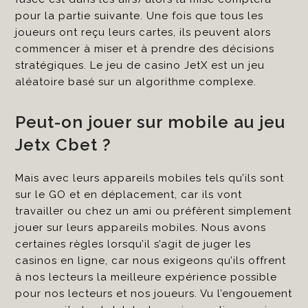
pour la partie suivante. Une fois que tous les
joueurs ont reçu leurs cartes, ils peuvent alors
commencer à miser et à prendre des décisions
stratégiques. Le jeu de casino JetX est un jeu
aléatoire basé sur un algorithme complexe.
Peut-on jouer sur mobile au jeu
Jetx Cbet ?
Mais avec leurs appareils mobiles tels qu’ils sont
sur le GO et en déplacement, car ils vont
travailler ou chez un ami ou préfèrent simplement
jouer sur leurs appareils mobiles. Nous avons
certaines règles lorsqu’il s’agit de juger les
casinos en ligne, car nous exigeons qu’ils offrent
à nos lecteurs la meilleure expérience possible
pour nos lecteurs et nos joueurs. Vu l’engouement