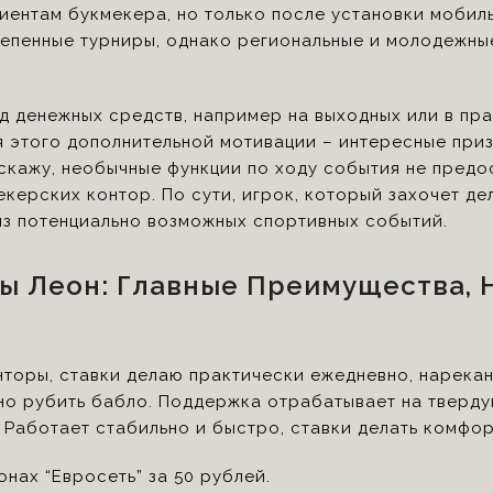
лиентам букмекера, но только после установки мобил
епенные турниры, однако региональные и молодежные
д денежных средств, например на выходных или в пра
я этого дополнительной мотивации – интересные при
скажу, необычные функции по ходу события не предос
керских контор. По сути, игрок, который захочет дел
из потенциально возможных спортивных событий.
ы Леон: Главные Преимущества, 
торы, ставки делаю практически ежедневно, нарекан
но рубить бабло. Поддержка отрабатывает на твердую
 Работает стабильно и быстро, ставки делать комфор
нах “Евросеть” за 50 рублей.