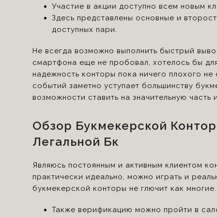
Участие в акции доступно всем новым к
Здесь представлены основные и второст
доступных пари.
Не всегда возможно выполнить быстрый выво
смартфона еще не пробовал, хотелось бы дл
надежность конторы пока ничего плохого не 
событий заметно уступает большинству букме
возможности ставить на значительную часть 
Обзор Букмекерской Контор
Легальной Бк
Являюсь постоянным и активным клиентом кон
практически идеально, можно играть и реаль
букмекерской конторы не глючит как многие.
Также верификацию можно пройти в сало