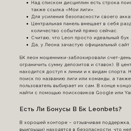
Над списком дисциплин есть строка поис
также ссылка «Мои лиги».
Для усиления безопасности своего акка
Центральная панель вмещает в себя разд
количество событий прямо сейчас.
Считаю, что Leon просто идеальный бук 
Да, у Леона зачастую официальный сайт
БК леон мошенники-заблокировали счет-день
ограничить сумму депозитов и ставок). В цен
находится доступ к линии и к видам спорта.
поиск по названию лиги или команды, а такж
пользователь выбирает их сам. В конце кон
найти с помощью поисковиков Google или Ya
Есть Ли Бонусы В Бк Leonbets?
В хорошей конторе – отзывчивая поддержка, в
выигрыши) находятся в безопасности, что не