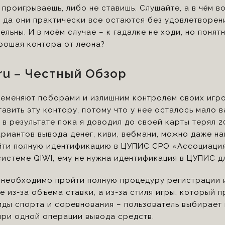
о проигрываешь, либо не ставишь. Слушайте, а в чём
да они практически все остаются без удовлетворения
льны. И в моём случае – к гадалке не ходи, но понят
орошая контора от леона?
ru – Честный Обзор
ременяют поборами и излишним контролем своих игрок
тавить эту контору, потому что у нее осталось мало 
в результате пока я доводил до своей карты терял 2
ариантов вывода денег, киви, вебмани, можно даже на
йти полную идентификацию в ЦУПИС СРО «Ассоциация
истеме QIWI, ему не нужна идентификация в ЦУПИС дл
», необходимо пройти полную процедуру регистрации 
 из-за объема ставки, а из-за стиля игры, который 
иды спорта и соревнования – пользователь выбирает 
при одной операции вывода средств.