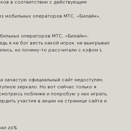
оков в соответствии с действующим
рез мобильных операторов МТС, «Билайн»,
мобильных операторов МТС, «Билайн»,
едь я не бог весть какой игрок, не выигрывал
ялись, но почему-то рассчитали с кэфом 1.
она зачастую официальный сайт недоступен,
тупное зеркало. Но вот сейчас только я
исмотрюсь поближе и попробую у них играть,
ердить участие в акции на странице сайта и
рял 20%.