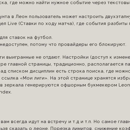
ка, где можно найти нужное событие через текстовы
унта в Леон пользователь может настроить двухэтап
ел Live (Ставки по ходу матча), где события разбиты
для ставок на футбол.
 недоступен, потому что провайдеры его блокируют.
ги выигранные не отдают. Настройки (доступ к изме
тре главной страницы, традиционно, располагается па
 Над списком дисциплин есть строка поиска, где мож
е ссылка «Мои лиги». На этой странице хранятся изб
цов зеркала генерируются офшорным букмекером Leon
ndex.
ам всегда идут на встречу и т.д и т.п. Но самое глав
льзя сказать о леоне. Порезка лимитов, снижение ко