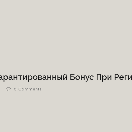
Гарантированный Бонус При Реги
0 Comments