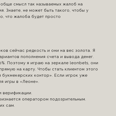
 вообще смысл так называемых жалоб на
. Знаете, не может быть такого, чтобы у
но, что жалоба будет просто
ов сейчас редкость и они на вес золота. Я
вариантов пополнения счета и вывода денег.
0%. Поэтому я играю на зеркале leonbets, они
прямую на карту. Чтобы стать клиентом этого
 букмекерских контор». Если игрок уже
я игры в «Леоне».
и верификации.
признается оператором подозрительным.
их сам.