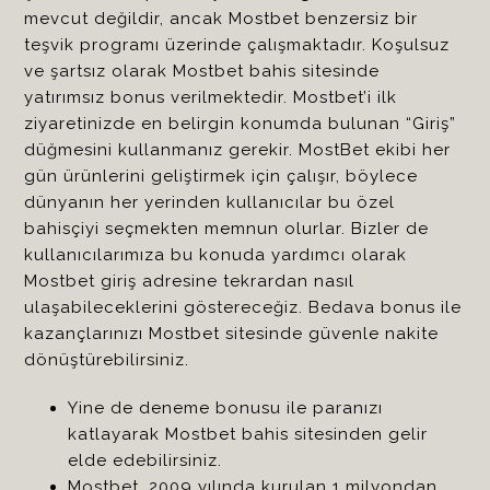
mevcut değildir, ancak Mostbet benzersiz bir
teşvik programı üzerinde çalışmaktadır. Koşulsuz
ve şartsız olarak Mostbet bahis sitesinde
yatırımsız bonus verilmektedir. Mostbet’i ilk
ziyaretinizde en belirgin konumda bulunan “Giriş”
düğmesini kullanmanız gerekir. MostBet ekibi her
gün ürünlerini geliştirmek için çalışır, böylece
dünyanın her yerinden kullanıcılar bu özel
bahisçiyi seçmekten memnun olurlar. Bizler de
kullanıcılarımıza bu konuda yardımcı olarak
Mostbet giriş adresine tekrardan nasıl
ulaşabileceklerini göstereceğiz. Bedava bonus ile
kazançlarınızı Mostbet sitesinde güvenle nakite
dönüştürebilirsiniz.
Yine de deneme bonusu ile paranızı
katlayarak Mostbet bahis sitesinden gelir
elde edebilirsiniz.
Mostbet, 2009 yılında kurulan 1 milyondan