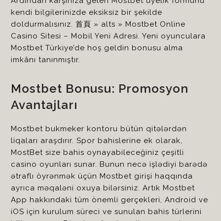
Ardından karşınıza gelen Mostbet üyelik formunu
kendi bilgilerinizde eksiksiz bir şekilde
doldurmalısınız. 首頁 » alts » Mostbet Online
Casino Sitesi – Mobil Yeni Adresi. Yeni oyunculara
Mostbet Türkiye’de hoş geldin bonusu alma
imkânı tanınmıştır.
Mostbet Bonusu: Promosyon
Avantajları
Mostbet bukmeker kontoru bütün qitələrdən
liqaları araşdırır. Spor bahislerine ek olarak,
MostBet size bahis oynayabileceğiniz çeşitli
casino oyunları sunar. Bunun necə işlədiyi barədə
ətraflı öyrənmək üçün Mostbet girişi haqqında
ayrıca məqaləni oxuya bilərsiniz. Artık Mostbet
App hakkındaki tüm önemli gerçekleri, Android ve
iOS için kurulum süreci ve sunulan bahis türlerini