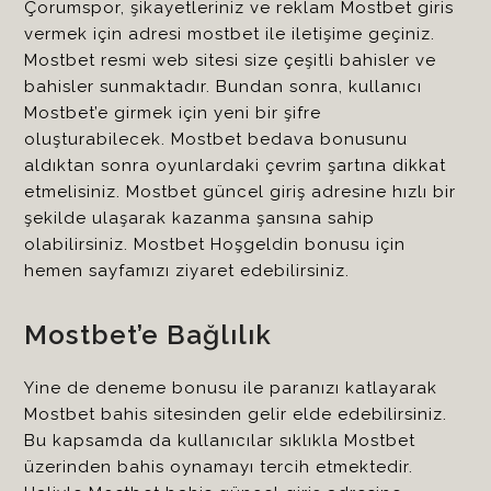
Çorumspor, şikayetleriniz ve reklam Mostbet giris
vermek için adresi mostbet ile iletişime geçiniz.
Mostbet resmi web sitesi size çeşitli bahisler ve
bahisler sunmaktadır. Bundan sonra, kullanıcı
Mostbet’e girmek için yeni bir şifre
oluşturabilecek. Mostbet bedava bonusunu
aldıktan sonra oyunlardaki çevrim şartına dikkat
etmelisiniz. Mostbet güncel giriş adresine hızlı bir
şekilde ulaşarak kazanma şansına sahip
olabilirsiniz. Mostbet Hoşgeldin bonusu için
hemen sayfamızı ziyaret edebilirsiniz.
Mostbet’e Bağlılık
Yine de deneme bonusu ile paranızı katlayarak
Mostbet bahis sitesinden gelir elde edebilirsiniz.
Bu kapsamda da kullanıcılar sıklıkla Mostbet
üzerinden bahis oynamayı tercih etmektedir.