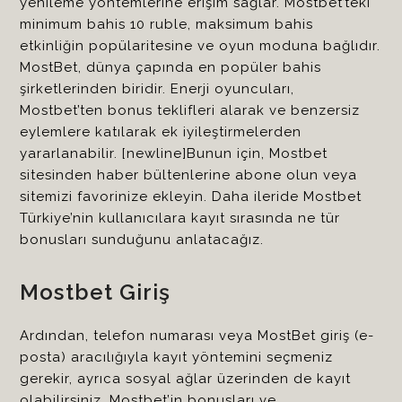
yenileme yöntemlerine erişim sağlar. Mostbet’teki
minimum bahis 10 ruble, maksimum bahis
etkinliğin popülaritesine ve oyun moduna bağlıdır.
MostBet, dünya çapında en popüler bahis
şirketlerinden biridir. Enerji oyuncuları,
Mostbet’ten bonus teklifleri alarak ve benzersiz
eylemlere katılarak ek iyileştirmelerden
yararlanabilir. [newline]Bunun için, Mostbet
sitesinden haber bültenlerine abone olun veya
sitemizi favorinize ekleyin. Daha ileride Mostbet
Türkiye’nin kullanıcılara kayıt sırasında ne tür
bonusları sunduğunu anlatacağız.
Mostbet Giriş
Ardından, telefon numarası veya MostBet giriş (e-
posta) aracılığıyla kayıt yöntemini seçmeniz
gerekir, ayrıca sosyal ağlar üzerinden de kayıt
olabilirsiniz. Mostbet’in bonusları ve