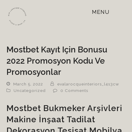
MENU
Open
Mobile
Menu
Mostbet Kayıt Için Bonusu
2022 Promosyon Kodu Ve
Promosyonlar
March 5, 2022
evalarocqueinteriors_l4s3cw
Uncategorized
0 Comments
Mostbet Bukmeker Arşivleri
Makine İnşaat Tadilat
Dekorasyon Tesisat Mobilya