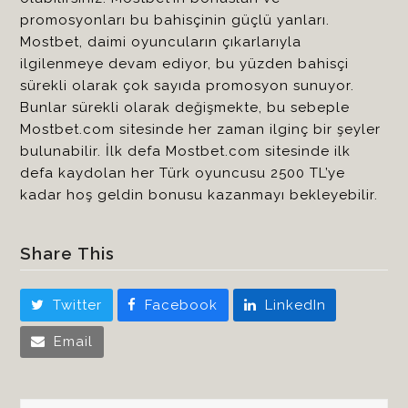
promosyonları bu bahisçinin güçlü yanları.
Mostbet, daimi oyuncuların çıkarlarıyla
ilgilenmeye devam ediyor, bu yüzden bahisçi
sürekli olarak çok sayıda promosyon sunuyor.
Bunlar sürekli olarak değişmekte, bu sebeple
Mostbet.com sitesinde her zaman ilginç bir şeyler
bulunabilir. İlk defa Mostbet.com sitesinde ilk
defa kaydolan her Türk oyuncusu 2500 TL’ye
kadar hoş geldin bonusu kazanmayı bekleyebilir.
Share This
Twitter
Facebook
LinkedIn
Email