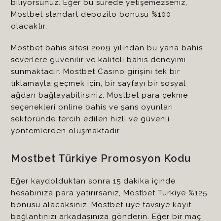
biliyorsunuz. Eğer bu sürede yetişemezseniz,
Mostbet standart depozito bonusu %100
olacaktır.
Mostbet bahis sitesi 2009 yılından bu yana bahis
severlere güvenilir ve kaliteli bahis deneyimi
sunmaktadır. Mostbet Casino girişini tek bir
tıklamayla geçmek için, bir sayfayı bir sosyal
ağdan bağlayabilirsiniz. Mostbet para çekme
seçenekleri online bahis ve şans oyunları
sektöründe tercih edilen hızlı ve güvenli
yöntemlerden oluşmaktadır.
Mostbet Türkiye Promosyon Kodu
Eğer kaydolduktan sonra 15 dakika içinde
hesabınıza para yatırırsanız, Mostbet Türkiye %125
bonusu alacaksınız. Mostbet üye tavsiye kayıt
bağlantınızı arkadaşınıza gönderin. Eğer bir maç