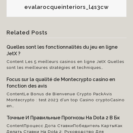
evalarocqueinteriors_l4s3cw
Related Posts
Quelles sont les fonctionnalités du jeu en ligne
JetX ?
Content Les 5 meilleurs casinos en ligne JetX Quelles
sont les meilleures stratégies et techniques…
Focus sur la qualité de Montecrypto casino en
fonction des avis
ContentLe Bonus de Bienvenue Crypto PackAvis
Montecrypto : test 2023 d’un top Casino cryptoCasino
en…
Точные И Правильные Прогнозы На Dota 2 В Бк
ContentПроцесс Дота СтавкиПобедитель КартыКак
Делать Ставки На Dota 2: Руководство Для