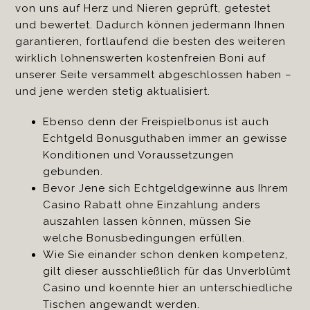
von uns auf Herz und Nieren geprüft, getestet
und bewertet. Dadurch können jedermann Ihnen
garantieren, fortlaufend die besten des weiteren
wirklich lohnenswerten kostenfreien Boni auf
unserer Seite versammelt abgeschlossen haben –
und jene werden stetig aktualisiert.
Ebenso denn der Freispielbonus ist auch
Echtgeld Bonusguthaben immer an gewisse
Konditionen und Voraussetzungen
gebunden.
Bevor Jene sich Echtgeldgewinne aus Ihrem
Casino Rabatt ohne Einzahlung anders
auszahlen lassen können, müssen Sie
welche Bonusbedingungen erfüllen.
Wie Sie einander schon denken kompetenz,
gilt dieser ausschließlich für das Unverblümt
Casino und koennte hier an unterschiedliche
Tischen angewandt werden.