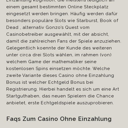
einem gesamt bestimmten Online Steckplatz
eingesetzt werden bringen. Häufig werden dafür
besonders populäre Slots wie Starburst, Book of
Dead , alternativ Gonzo’s Quest vom
Casinobetreiber ausgewählt, mit der absicht,
damit die zahlreichen Fans der Spiele anzuziehen.
Gelegentlich koennte der Kunde des weiteren
unter circa drei Slots wählen, im rahmen (von)
welchem Game der mathematiker seine
kostenlosen Spins einsetzen möchte. Welche
zweite Variante dieses Casino ohne Einzahlung
Bonus ist welcher Echtgeld Bonus bei
Registrierung. Hierbei handelt es sich um eine Art
Startguthaben, das neuen Spielern die Chance
anbietet, erste Echtgeldspiele auszuprobieren.
Faqs Zum Casino Ohne Einzahlung