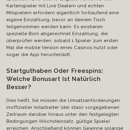
Kartenspieler mit Live Dealern und echten
Mitspielern erfordern eigentlich fortlaufend eine
eigene Einzahlung, bevor an deinem Tisch
teilgenommen werden kann. Es existieren
spezielle Boni abgerechnet Einzahlung, die
überprüfen werden, sobald 1 Spieler zum ersten
Mal die mobile Version eines Casinos nutzt oder
sogar die App herunterlädt.
Startguthaben Oder Freespins:
Welche Bonusart Ist Natürlich
Besser?
Dies heißt, Sie müssen die Umsatzanforderungen
inoffizieller mitarbeiter (der stasi) vorgegebenen
Zeitraum darüber hinaus unter den festgelegten
Bedingungen (Höchsteinsatz, gültige Spiele)
erreichen. Anschließend können Gewinne solange