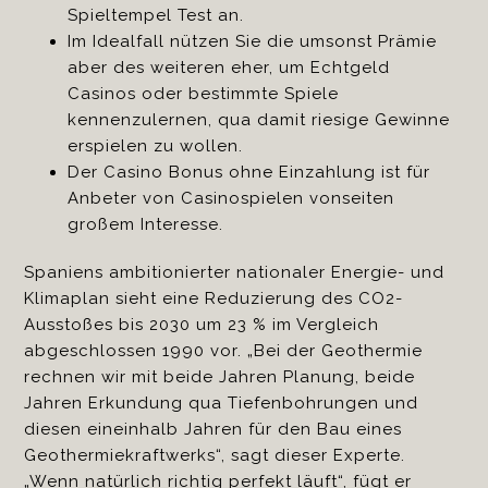
Spieltempel Test an.
Im Idealfall nützen Sie die umsonst Prämie
aber des weiteren eher, um Echtgeld
Casinos oder bestimmte Spiele
kennenzulernen, qua damit riesige Gewinne
erspielen zu wollen.
Der Casino Bonus ohne Einzahlung ist für
Anbeter von Casinospielen vonseiten
großem Interesse.
Spaniens ambitionierter nationaler Energie- und
Klimaplan sieht eine Reduzierung des CO2-
Ausstoßes bis 2030 um 23 % im Vergleich
abgeschlossen 1990 vor. „Bei der Geothermie
rechnen wir mit beide Jahren Planung, beide
Jahren Erkundung qua Tiefenbohrungen und
diesen eineinhalb Jahren für den Bau eines
Geothermiekraftwerks“, sagt dieser Experte.
„Wenn natürlich richtig perfekt läuft“, fügt er