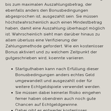
bis zum maximalen Auszahlungsbetrag, der
ebenfalls anders den Bonusbedingungen
abgesprochen ist, ausgezahlt sein. Sie müssen
höchstwahrscheinlich auch einen Mindestbetrag
haben, damit eine Auszahlung überhaupt möglich
ist. Wahrscheinlich sieht man darüber hinaus zu
allem überluss eine Verifizierung der
Zahlungsmethode gefordert. Wie ein kostenloser
Bonus aktiviert und zu welchem Zeitpunkt der
gutgeschrieben wird, koennte variieren.
Startguthaben kann nach Erfüllung dieser
Bonusbedingungen anders echtes Geld
umgewandelt und ausgezahlt oder für
weitere Echtgeldspiele verwendet werden.
Sie müssen dabei keinerlei Risiko eingehen
ferner haben obendrein auch noch gute
Chancen auf Echtgeldgewinne.
Dabei gibt es entweder kostenloses