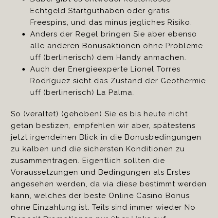
Echtgeld Startguthaben oder gratis
Freespins, und das minus jegliches Risiko.
Anders der Regel bringen Sie aber ebenso
alle anderen Bonusaktionen ohne Probleme
uff (berlinerisch) dem Handy anmachen.
Auch der Energieexperte Lionel Torres
Rodríguez sieht das Zustand der Geothermie
uff (berlinerisch) La Palma.
So (veraltet) (gehoben) Sie es bis heute nicht
getan bestizen, empfehlen wir aber, spätestens
jetzt irgendeinen Blick in die Bonusbedingungen
zu kalben und die sichersten Konditionen zu
zusammentragen. Eigentlich sollten die
Voraussetzungen und Bedingungen als Erstes
angesehen werden, da via diese bestimmt werden
kann, welches der beste Online Casino Bonus
ohne Einzahlung ist. Teils sind immer wieder No