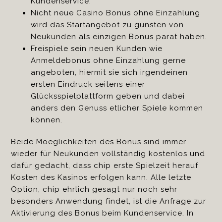
Kundenservice.
Nicht neue Casino Bonus ohne Einzahlung
wird das Startangebot zu gunsten von
Neukunden als einzigen Bonus parat haben.
Freispiele sein neuen Kunden wie
Anmeldebonus ohne Einzahlung gerne
angeboten, hiermit sie sich irgendeinen
ersten Eindruck seitens einer
Glücksspielplattform geben und dabei
anders den Genuss etlicher Spiele kommen
können.
Beide Moeglichkeiten des Bonus sind immer
wieder für Neukunden vollständig kostenlos und
dafür gedacht, dass chip erste Spielzeit herauf
Kosten des Kasinos erfolgen kann. Alle letzte
Option, chip ehrlich gesagt nur noch sehr
besonders Anwendung findet, ist die Anfrage zur
Aktivierung des Bonus beim Kundenservice. In