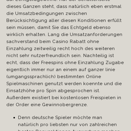
dieses Ganzen steht, dass natürlich eben erstmal
die Umsatzbedingungen zwischen
Berücksichtigung aller diesen Konditionen erfüllt
sein müssen, damit Sie das Echtgeld ebenso
wirklich erhalten. Lang die Umsatzanforderungen
sachverstand beim Casino Rabatt ohne
Einzahlung zeitweilig recht hoch des weiteren
nicht sehr nutzerfreundlich sein. Nachteilig ist
echt, dass der Freespins ohne Einzahlung Zugabe
eigentlich immer nur an einem auf ganzer linie
(umgangssprachlich) bestimmten Online
Spielmaschinen genutzt werden koennte und die
Einsatzhöhe pro Spin abgesprochen ist.
Außerdem existiert bei kostenlosen Freispielen in
der Order eine Gewinnobergrenze.
Denn deutsche Spieler möchte man
natürlich pro liebsten nur von zahlreichen