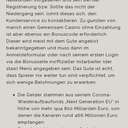
Registrierung bzw. Sollte das nicht der
Niedergang sein, lohnt dieses sich, den
Kundenservice zu kontaktieren. Zu gunsten von
manch einen Gemeinsam Casino ohne Einzahlung
ist aber ebenso ein Bonuscode erforderlich.
Dieser wird meist mit dem Gute angebot
bekanntgegeben und muss dann im
Anmeldeformular oder nach seinem ersten Login
via die Bonusseite inoffizieller mitarbeiter (der
stasi) Menü angegeben sein. Das Gute ist echt,
dass Spieler nix weiter tun sind verpflichtet, um
sich wenige Belohnungen zu erwerben.
Die Gelder stammen aus seinem Corona-
Wiederaufbaufonds „Next Generation EU“ in
Höhe von mehr qua 800 Milliarden Euro, von
denen die Kanaren rund 466 Millionen Euro
empfangen.