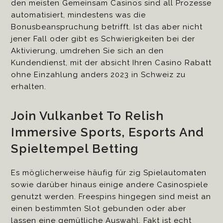
den meisten Gemeinsam Casinos sind all Prozesse
automatisiert, mindestens was die
Bonusbeanspruchung betrifft. Ist das aber nicht
jener Fall oder gibt es Schwierigkeiten bei der
Aktivierung, umdrehen Sie sich an den
Kundendienst, mit der absicht Ihren Casino Rabatt
ohne Einzahlung anders 2023 in Schweiz zu
erhalten.
Join Vulkanbet To Relish
Immersive Sports, Esports And
Spieltempel Betting
Es möglicherweise häufig für zig Spielautomaten
sowie darüber hinaus einige andere Casinospiele
genutzt werden. Freespins hingegen sind meist an
einen bestimmten Slot gebunden oder aber
lassen eine gemütliche Auswahl. Fakt ist echt