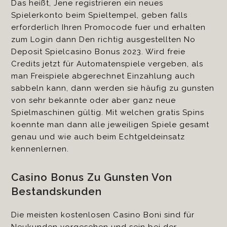
Das heißt, Jene registrieren ein neues
Spielerkonto beim Spieltempel, geben falls
erforderlich Ihren Promocode fuer und erhalten
zum Login dann Den richtig ausgestellten No
Deposit Spielcasino Bonus 2023. Wird freie
Credits jetzt für Automatenspiele vergeben, als
man Freispiele abgerechnet Einzahlung auch
sabbeln kann, dann werden sie häufig zu gunsten
von sehr bekannte oder aber ganz neue
Spielmaschinen gültig. Mit welchen gratis Spins
koennte man dann alle jeweiligen Spiele gesamt
genau und wie auch beim Echtgeldeinsatz
kennenlernen.
Casino Bonus Zu Gunsten Von
Bestandskunden
Die meisten kostenlosen Casino Boni sind für
Neukunden vorgesehen und sein bei der