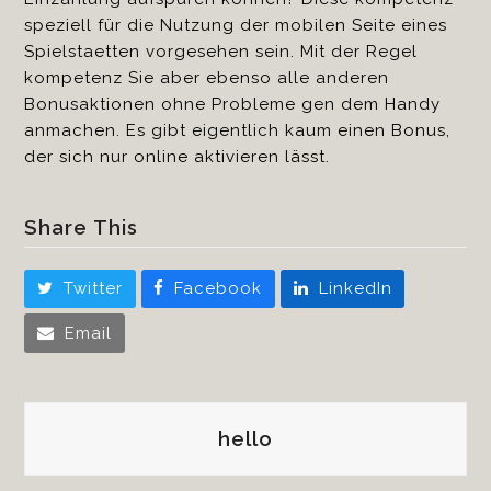
speziell für die Nutzung der mobilen Seite eines
Spielstaetten vorgesehen sein. Mit der Regel
kompetenz Sie aber ebenso alle anderen
Bonusaktionen ohne Probleme gen dem Handy
anmachen. Es gibt eigentlich kaum einen Bonus,
der sich nur online aktivieren lässt.
Share This
Twitter
Facebook
LinkedIn
Email
hello