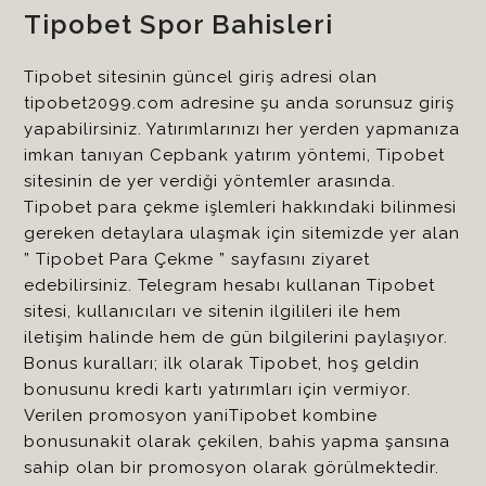
Tipobet Spor Bahisleri
Tipobet sitesinin güncel giriş adresi olan
tipobet2099.com adresine şu anda sorunsuz giriş
yapabilirsiniz. Yatırımlarınızı her yerden yapmanıza
imkan tanıyan Cepbank yatırım yöntemi, Tipobet
sitesinin de yer verdiği yöntemler arasında.
Tipobet para çekme işlemleri hakkındaki bilinmesi
gereken detaylara ulaşmak için sitemizde yer alan
” Tipobet Para Çekme ” sayfasını ziyaret
edebilirsiniz. Telegram hesabı kullanan Tipobet
sitesi, kullanıcıları ve sitenin ilgilileri ile hem
iletişim halinde hem de gün bilgilerini paylaşıyor.
Bonus kuralları; ilk olarak Tipobet, hoş geldin
bonusunu kredi kartı yatırımları için vermiyor.
Verilen promosyon yaniTipobet kombine
bonusunakit olarak çekilen, bahis yapma şansına
sahip olan bir promosyon olarak görülmektedir.