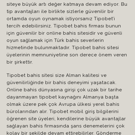
siteye büyük artı değer katmaya devam ediyor. Bu
tip avantajları ile birlikte sizlerle güvenilir bir
ortamda oyun oynamak istiyorsanız Tipobet’i
tercih edebilirsiniz. Tipobet bahis firması bunun
için güvenilir bir online bahis sitesidir ve güvenli
oyun sağlamak için Türk bahis severlerin
hizmetinde bulunmaktadır. Tipobet bahis sitesi
üyelerinin memnuniyetine son derece önem veren
bir şirkettir.
Tipobet bahis sitesi size Alman kalitesi ve
güvenilirliğinde bir bahis deneyimi yaşatacak.
Online bahis dünyasına girişi çok uzak bir tarihe
dayanmayan tipobet kaynağını Almanya başta
olmak üzere pek çok Avrupa ülkesi yerel bahis
bürolarından alır. Tipobet mobil giriş bilgilerini
öğrenen site üyeleri, kendilerine büyük avantajlar
sağlayan bahis firmasında şans denemelerini çok
kolay bir şekilde devam ettirebilirler. Gönderme