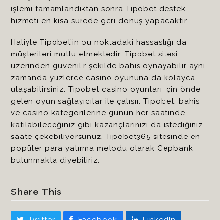
işlemi tamamlandıktan sonra Tipobet destek
hizmeti en kısa sürede geri dönüş yapacaktır.
Haliyle Tipobet’in bu noktadaki hassaslığı da
müşterileri mutlu etmektedir. Tipobet sitesi
üzerinden güvenilir şekilde bahis oynayabilir aynı
zamanda yüzlerce casino oyununa da kolayca
ulaşabilirsiniz. Tipobet casino oyunları için önde
gelen oyun sağlayıcılar ile çalışır. Tipobet, bahis
ve casino kategorilerine günün her saatinde
katılabileceğiniz gibi kazançlarınızı da istediğiniz
saate çekebiliyorsunuz. Tipobet365 sitesinde en
popüler para yatırma metodu olarak Cepbank
bulunmakta diyebiliriz.
Share This
Twitter
Facebook
LinkedIn