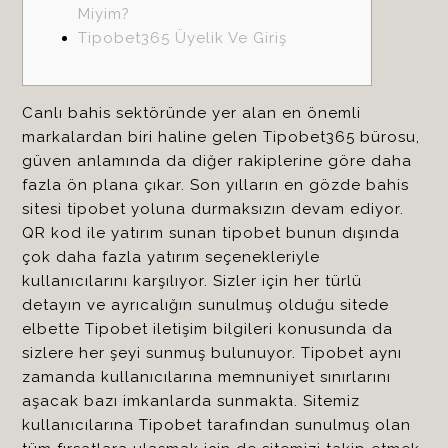
Miyim?
Tipobet365 Üyelik Ve Giriş
Canlı bahis sektöründe yer alan en önemli
markalardan biri haline gelen Tipobet365 bürosu,
güven anlamında da diğer rakiplerine göre daha
fazla ön plana çıkar. Son yılların en gözde bahis
sitesi tipobet yoluna durmaksızın devam ediyor.
QR kod ile yatırım sunan tipobet bunun dışında
çok daha fazla yatırım seçenekleriyle
kullanıcılarını karşılıyor. Sizler için her türlü
detayın ve ayrıcalığın sunulmuş olduğu sitede
elbette Tipobet iletişim bilgileri konusunda da
sizlere her şeyi sunmuş bulunuyor. Tipobet aynı
zamanda kullanıcılarına memnuniyet sınırlarını
aşacak bazı imkanlarda sunmakta. Sitemiz
kullanıcılarına Tipobet tarafından sunulmuş olan