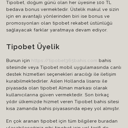
Tipobet, doğum günü olan her üyesine 100 TL
bedava bonus vermektedir. Üstelik makul ve sizin
için en avantajlı yönlerinden biri ise bonus ve
promosyonları olan tipobet rekabet üstünlüğü
sağlayacak farklar yaratmaya devam ediyor.
Tipobet Üyelik
Bunun için
https://tipobet365bahis.com
bahis
sitesinde veya Tipobet mobil uygulamasında canlı
destek hizmetleri seçenekleri aracılığı ile iletişim
kurabilmektedirler. Aslen Hollanda lisansı ile
piyasada olan tipobet Alman markası olarak
kullanıcılarına güven vermektedir. Son birkaç
yıldır ülkemizde hizmet veren Tipobet bahis sitesi
kısa zamanda bahis piyasasında epey yol almıştır.
En çok aranan tipobet için tüm bilgilere buradan