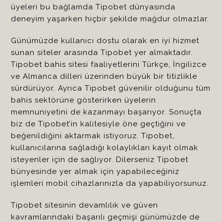
üyeleri bu bağlamda Tipobet dünyasında
deneyim yaşarken hiçbir şekilde mağdur olmazlar.
Günümüzde kullanıcı dostu olarak en iyi hizmet
sunan siteler arasında Tipobet yer almaktadır.
Tipobet bahis sitesi faaliyetlerini Türkçe, İngilizce
ve Almanca dilleri üzerinden büyük bir titizlikle
sürdürüyor. Ayrıca Tipobet güvenilir olduğunu tüm
bahis sektörüne gösterirken üyelerin
memnuniyetini de kazanmayı başarıyor. Sonuçta
biz de Tipobet’in kalitesiyle öne geçtiğini ve
beğenildiğini aktarmak istiyoruz. Tipobet,
kullanıcılarına sağladığı kolaylıkları kayıt olmak
isteyenler için de sağlıyor. Dilerseniz Tipobet
bünyesinde yer almak için yapabileceğiniz
işlemleri mobil cihazlarınızla da yapabiliyorsunuz.
Tipobet sitesinin devamlılık ve güven
kavramlarındaki başarılı geçmişi günümüzde de