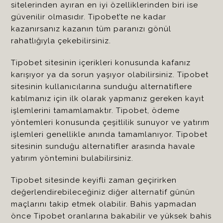
sitelerinden ayıran en iyi özelliklerinden biri ise
güvenilir olmasıdır. Tipobet’te ne kadar
kazanırsanız kazanın tüm paranızı gönül
rahatlığıyla çekebilirsiniz.
Tipobet sitesinin içerikleri konusunda kafanız
karışıyor ya da sorun yaşıyor olabilirsiniz. Tipobet
sitesinin kullanıcılarına sunduğu alternatiflere
katılmanız için ilk olarak yapmanız gereken kayıt
işlemlerini tamamlamaktır. Tipobet, ödeme
yöntemleri konusunda çeşitlilik sunuyor ve yatırım
işlemleri genellikle anında tamamlanıyor. Tipobet
sitesinin sunduğu alternatifler arasında havale
yatırım yöntemini bulabilirsiniz.
Tipobet sitesinde keyifli zaman geçirirken
değerlendirebileceğiniz diğer alternatif günün
maçlarını takip etmek olabilir. Bahis yapmadan
önce Tipobet oranlarına bakabilir ve yüksek bahis