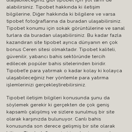
ulaşabileceğiniz gibi tipobet için yol tarifi de
alabilirsiniz. Tipobet hakkında ki iletişim
bilgilerine, Diğer hakkında ki bilgilere ve varsa
tipobet fotoğraflarına da buradan ulaşabilirsiniz.
Tipobet konumu için sokak görüntülerine ve sanal
turlara da buradan ulaşabilirsiniz. Bu kadar fazla
kazandıran site tipobet ayrıca dünyanın en çok
bonus Ceren sitesi olmaktadır. Tipobet kaliteli,
güvenilir, yabancı bahis sektöründe tercih
edilecek popüler bahis sitelerinden biridir.
Tipobet’e para yatırmak o kadar kolay ki kolayca
ulaşabileceğiniz her yöntemle para yatırma
işlemlerinizi gerçekleştirebilirsiniz.
Tipobet iletişim bilgileri konusunda şunu da
söylemek gerekir ki gerçekten de çok geniş
kapsamlı çalışılmış ve sizlere sunulmuş bir site
olarak karşınızda bulunuyor. Canlı bahis
konusunda son derece gelişmiş bir site olarak