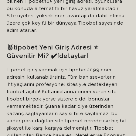
bilinen Tipobet365 yeni giriş adresi, oyunculara
bu konuda alternatifli bir havuz yaratmaktadır.
Site üyeleri, yüksek oran avantajı da dahil olmak
üzere çok keyifli bir dünyaya Tipobet sayesinde
adım atarlar.
🥇tipobet Yeni Giriş Adresi ⭐️
Güvenilir Mi? ✔️[detaylar]
Tipobet giriş yapmak için tipobet2099.com
adresini kullanabilirsiniz. Tüm bahisseverlerin
ihtiyaçlarını profesyonel sitesiyle destekleyen
tipobet açıldı! Kullanıcılarına önem veren site
tipobet birçok yerse sizlere ciddi bonuslar
vermemektedir. Şuana kadar diye üzerinden
kazanç sağlayanların sayısı bile sayılamaz, bu
kadar para dağıtan site tipobet nerede ise hiç bit
şikayet ile karşı karşıya delmemiştir. Tipobet
kullanıcıları Banka havalesi, Neteller ve Ecopayz